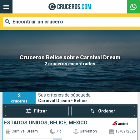
Encontrar un crucero
Nuestros destinos
Cruceros Belice sobre Carnival Dream
2 cruceros encontrados
Fecha de salida
Puertos
Compañías
2
Sus criterios de búsqueda:
Buscar
Carnival Dream - Belice
cruceros
Filtrar
Ordenar
ESTADOS UNIDOS, BELICE, MÉXICO
Carnival Dream
7 d
Galveston
13/09/2026