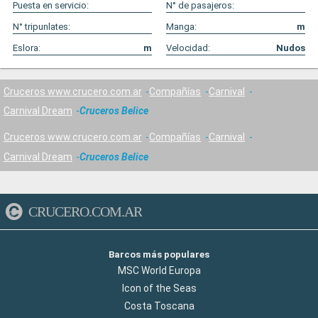
Puesta en servicio:
N° de pasajeros:
N° tripunlates:
Manga:
m
Eslora:
m
Velocidad:
Nudos
Cruceros www.crucero.com.ar
Compañías
Carnival
Carnival Dream
Cruceros Belice
Cruceros www.crucero.com.ar
Compañías
Carnival
Carnival Dream
Cruceros Belice
CRUCERO.COM.AR
Barcos más populares
MSC World Europa
Icon of the Seas
Costa Toscana