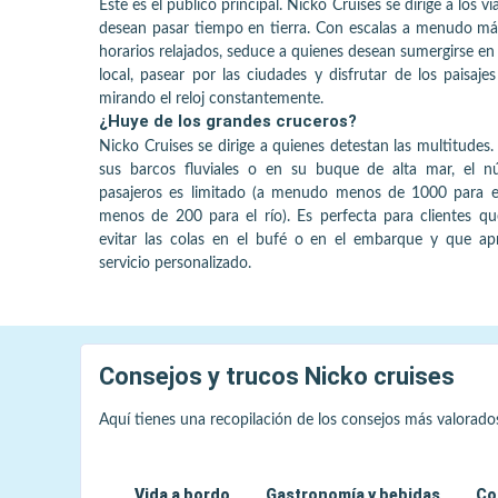
Este es el público principal. Nicko Cruises se dirige a los v
desean pasar tiempo en tierra. Con escalas a menudo más
horarios relajados, seduce a quienes desean sumergirse en 
local, pasear por las ciudades y disfrutar de los paisajes
mirando el reloj constantemente.
¿Huye de los grandes cruceros?
Nicko Cruises se dirige a quienes detestan las multitudes.
sus barcos fluviales o en su buque de alta mar, el 
pasajeros es limitado (a menudo menos de 1000 para e
menos de 200 para el río). Es perfecta para clientes qu
evitar las colas en el bufé o en el embarque y que ap
servicio personalizado.
Consejos y trucos
Nicko cruises
Aquí tienes una recopilación de los consejos más valorado
Vida a bordo
Gastronomía y bebidas
Co