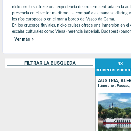
nicko cruises ofrece una experiencia de crucero centrada en la auten
presencia en el sector marítimo. La compañía alemana se distingue
los ríos europeos o en el mar a bordo del Vasco da Gama.

En los cruceros fluviales, nicko cruises ofrece una inmersión en el 
escalas culturales como Viena (herencia imperial), Budapest (panorá
atento y una gastronomía inspirada en las cocinas locales.

Ver más
En el mar, el Vasco da Gama ofrece una experiencia diferente a la d
espacios al aire libre e itinerarios variados, especialmente por el M
La filosofía de Nicko Cruises se basa en un ritmo de viaje equilibr
Un crucero accesible y auténtico, ideal para los viajeros en busc
FILTRAR LA BÚSQUEDA
48
cruceros
encon
Encuentre aquí todos los consejos más populares
AUSTRIA, ALE
Itinerario : Passau