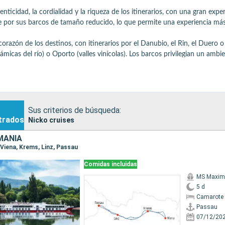
ticidad, la cordialidad y la riqueza de los itinerarios, con una gran experi
 por sus barcos de tamaño reducido, lo que permite una experiencia más í
corazón de los destinos, con itinerarios por el Danubio, el Rin, el Duero o
micas del río) o Oporto (valles vinícolas). Los barcos privilegian un ambie
e los grandes transatlánticos, con un ambiente más clásico y relajado, var
editerráneo, el norte de Europa o hacia África.

ado, que deja tiempo para disfrutar de las escalas mientras se saborea la n
a de descubrimientos culturales, comodidad y un ambiente a escala humana
Sus criterios de búsqueda:
trados
Nicko cruises
MANIA
, Viena, Krems, Linz, Passau
Comidas incluidas
MS Maxim
5 d
Camarote 
Passau
07/12/20