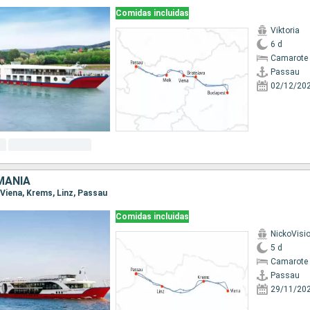
Comidas incluidas
Viktoria
6 d
Camarote 
Passau
02/12/20
MANIA
, Viena, Krems, Linz, Passau
Comidas incluidas
NickoVisi
5 d
Camarote 
Passau
29/11/20