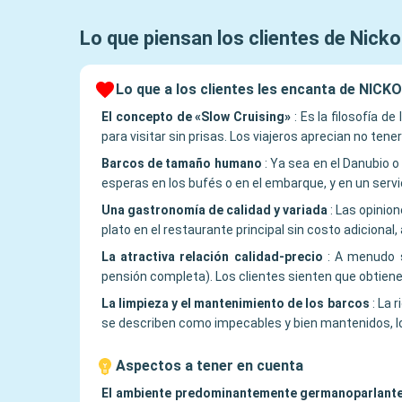
Lo que piensan los clientes de
Nicko
Lo que a los clientes les encanta de NIC
El concepto de «Slow Cruising»
:
Es la filosofía d
para visitar sin prisas. Los viajeros aprecian no te
Barcos de tamaño humano
:
Ya sea en el Danubio o
esperas en los bufés o en el embarque, y en un serv
Una gastronomía de calidad y variada
:
Las opinion
plato en el restaurante principal sin costo adiciona
La atractiva relación calidad-precio
:
A menudo s
pensión completa). Los clientes sienten que obtiene
La limpieza y el mantenimiento de los barcos
:
La r
se describen como impecables y bien mantenidos, lo 
Aspectos a tener en cuenta
El ambiente predominantemente germanoparlant