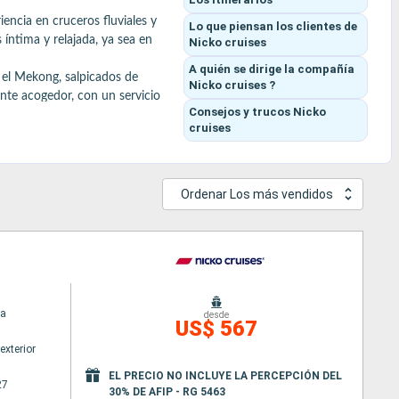
encia en cruceros fluviales y 
Lo que piensan los clientes
de
ntima y relajada, ya sea en 
Nicko cruises
A quién se dirige la compañía
 el Mekong, salpicados de 
Nicko cruises ?
nte acogedor, con un servicio 
Consejos y trucos
Nicko
cruises
ios restaurantes, agradables 
avegación.

.

Ordenar Los más vendidos
a
desde
US$ 567
exterior
EL PRECIO NO INCLUYE LA PERCEPCIÓN DEL
27
30% DE AFIP - RG 5463