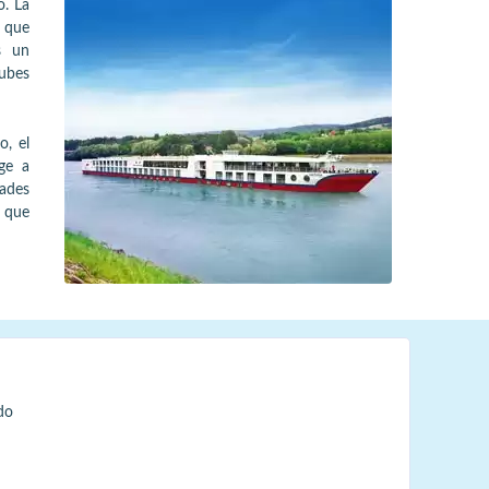
o. La
 que
s un
lubes
o, el
ge a
dades
s que
do