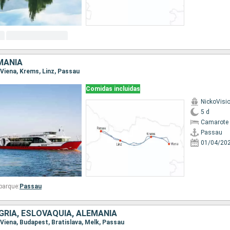
MANIA
, Viena, Krems, Linz, Passau
Comidas incluidas
NickoVisi
5 d
Camarote 
Passau
01/04/20
barque:
Passau
GRÍA, ESLOVAQUIA, ALEMANIA
, Viena, Budapest, Bratislava, Melk, Passau