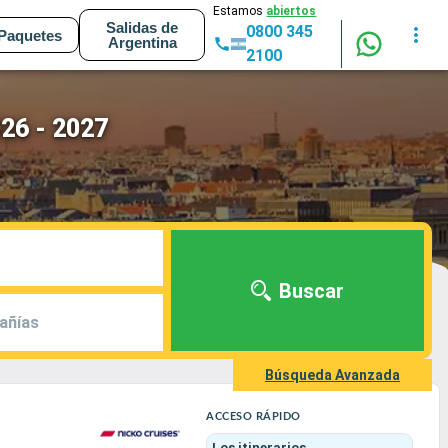
Estamos
abiertos
Salidas de
0800 345
Paquetes
Argentina
2100
026 - 2027
Buscar
añías
Búsqueda Avanzada
ACCESO RÁPIDO
Los itinerarios