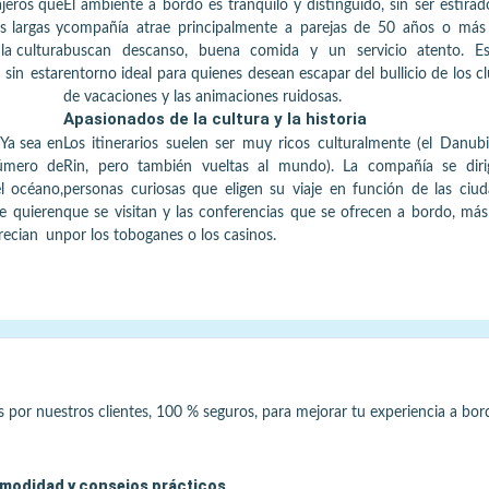
iajeros que
El ambiente a bordo es tranquilo y distinguido, sin ser estirad
 largas y
compañía atrae principalmente a parejas de 50 años o más
la cultura
buscan descanso, buena comida y un servicio atento. E
 sin estar
entorno ideal para quienes desean escapar del bullicio de los c
de vacaciones y las animaciones ruidosas.
Apasionados de la cultura y la historia
 Ya sea en
Los itinerarios suelen ser muy ricos culturalmente (el Danubi
número de
Rin, pero también vueltas al mundo). La compañía se diri
l océano,
personas curiosas que eligen su viaje en función de las ciu
e quieren
que se visitan y las conferencias que se ofrecen a bordo, má
recian un
por los toboganes o los casinos.
s por nuestros clientes, 100 % seguros, para mejorar tu experiencia a bor
modidad y consejos prácticos