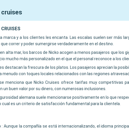
 cruises
KO CRUISES
e la marca y a los clientes les encanta. Las escalas suelen ser más la
ner que correr y poder sumergirse verdaderamente en el destino.
 en alta mar, los barcos de Nicko acogen a menos pasajeros que los gi
icio mucho más personalizado en el que el personal reconoce a los clie
es destacan la frescura de los platos. Los pasajeros aprecian la posibil
l, a menudo con toques locales relacionados con las regiones atravesa
e menciona que Nicko Cruises ofrece tarifas muy competitivas par
n un buen valor por su dinero, con numerosas inclusiones.
igurosidad alemana suele mencionarse positivamente en lo que respec
cual es un criterio de satisfacción fundamental para la clientela.
e
:
Aunque la compañía se está internacionalizando, el idioma principa