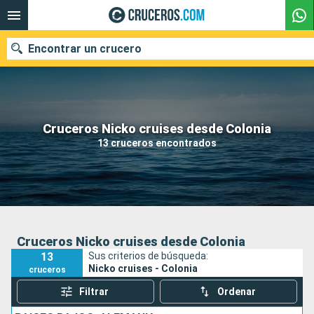
Encontrar un crucero
Nuestros destinos
Cruceros Nicko cruises desde Colonia
13 cruceros encontrados
Fecha de salida
Puertos
Compañías
Buscar
Cruceros Nicko cruises desde Colonia
13
Sus criterios de búsqueda:
Nicko cruises - Colonia
cruceros
Filtrar
Ordenar