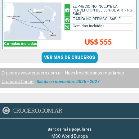
EL PRECIO NO INCLUYE LA
PERCEPCIÓN DEL 30% DE AFIP - RG
5463
TARIFA NO REEMBOLSABLE
Comidas incluidas
US$ 555
Comidas incluidas
VER MÁS DE CRUCEROS
Cruceros www.crucero.com.ar
Nuestros destinos marítimos
Cruceros Caribe
Salida en noviembre 2026 - 2027
CRUCERO.COM.AR
Barcos más populares
MSC World Europa