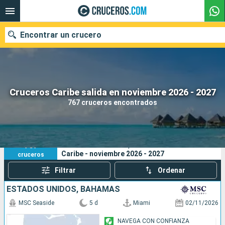
Encontrar un crucero
Nuestros destinos
Cruceros Caribe salida en noviembre 2026 - 2027
767 cruceros encontrados
Fecha de salida
Puertos
Compañías
767
Sus criterios de búsqueda:
Caribe - noviembre 2026 - 2027
cruceros
Buscar
Filtrar
Ordenar
ESTADOS UNIDOS, BAHAMAS
MSC Seaside
5 d
Miami
02/11/2026
NAVEGA CON CONFIANZA