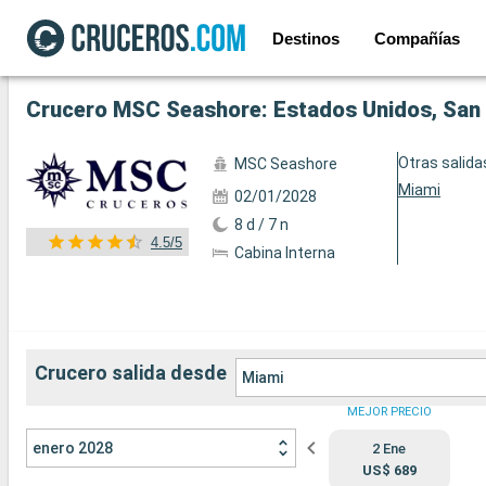
Destinos
Compañías
Ver las 89 fotos siguientes
Crucero MSC Seashore: Estados Unidos, San 
Otras salida
MSC Seashore
Miami
02/01/2028
8 d / 7 n
4.5/5
Cabina Interna
Crucero salida desde
Miami
MEJOR PRECIO
enero 2028
2 Ene
US$ 689