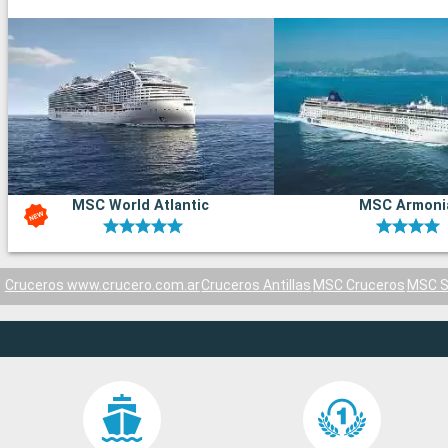
MSC World Atlantic
MSC Armoni
Cruceros www.crucero.com.ar
Cruceros Antillas
MSC Cruceros
MSC S