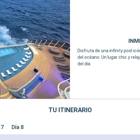
INM
Disfruta de una infinity pool ic
del océano. Un lugar chic y re
del día.
TU ITINERARIO
 7
Día 8