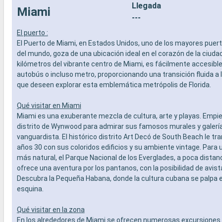
Llegada
Miami
---
El puerto :
El Puerto de Miami, en Estados Unidos, uno de los mayores puer
del mundo, goza de una ubicación ideal en el corazón de la ciudad
kilómetros del vibrante centro de Miami, es fácilmente accesible 
autobús o incluso metro, proporcionando una transición fluida a 
que deseen explorar esta emblemática metrópolis de Florida.
Qué visitar en Miami
Miami es una exuberante mezcla de cultura, arte y playas. Empie
distrito de Wynwood para admirar sus famosos murales y galería
vanguardista. El histórico distrito Art Decó de South Beach le tr
años 30 con sus coloridos edificios y su ambiente vintage. Para 
más natural, el Parque Nacional de los Everglades, a poca distan
ofrece una aventura por los pantanos, con la posibilidad de avis
Descubra la Pequeña Habana, donde la cultura cubana se palpa 
esquina.
Qué visitar en la zona
En los alrededores de Miami se ofrecen numerosas excursiones. 