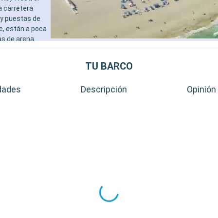
a carretera
 y puestas de
e, están a poca
as de arena
al de Cayo
destinos
TU BARCO
al de la
dades
Descripción
Opinión 