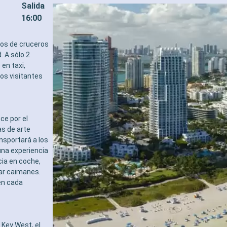
Salida
16:00
tos de cruceros
. A sólo 2
en taxi,
los visitantes
ce por el
s de arte
ansportará a los
una experiencia
cia en coche,
tar caimanes.
en cada
Key West, el