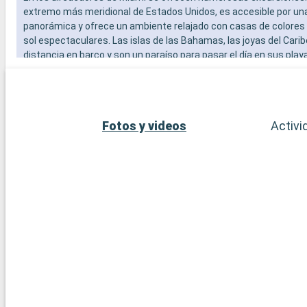
extremo más meridional de Estados Unidos, es accesible por un
panorámica y ofrece un ambiente relajado con casas de colores
sol espectaculares. Las islas de las Bahamas, las joyas del Carib
distancia en barco y son un paraíso para pasar el día en sus play
blanca. Para los amantes del submarinismo, los arrecifes de cor
Largo ofrecen una experiencia submarina extraordinaria. Estos 
alrededor de Miami revelan la belleza natural y la diversidad cultur
región.
Fotos y videos
Activi