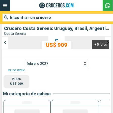
Encontrar un crucero
Crucero Costa Serena: Uruguay, Brasil, Argentina salida desde Montevideo
Costa Serena
US$ 909
+ 5 fotos
Nuestros destinos
Fecha de salida
febrero 2027
Puertos
Compañías
MEJOR PRECIO
28 Feb
Buscar
US$ 909
Mi categoría de cabina