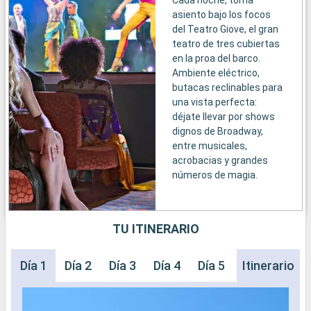
asiento bajo los focos
del Teatro Giove, el gran
teatro de tres cubiertas
en la proa del barco.
Ambiente eléctrico,
butacas reclinables para
una vista perfecta:
déjate llevar por shows
dignos de Broadway,
entre musicales,
acrobacias y grandes
números de magia.
TU ITINERARIO
Día 1
Día 2
Día 3
Día 4
Día 5
Día 6
Itinerario
Día 