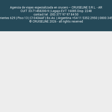
Agencia de viajes especializada en crucero – CRUISELINE S.R.L. - AR
CUIT 33-71458200-9 | Legajo EVT 16085 Disp. 2248
contact tel : (00) 377 97 97 84 50
rrientes 629 | Piso 13 | C1043AAF | Bs.As. | Argentina +54 11 5352.2950 | 0800.345
© CRUISELINE 2026 - all rights reserved