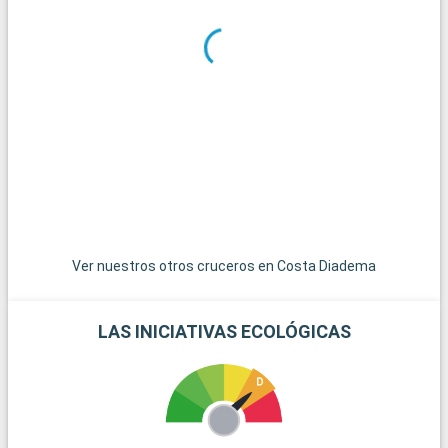
declarada Patrimonio de la Humanidad por la UNESCO, es un
importante destino cultural. El Castillo de Kronborg, en
Helsingør, conocido como el Castillo de Hamlet, es una joya del
Renacimiento danés. Para los amantes de la naturaleza, los
acantilados de creta de Møns Klint ofrecen paisajes
espectaculares y excursiones memorables. Los alrededores
también están salpicados de encantadores pueblos costeros
y tranquilas playas, perfectas para una escapada tranquila.
Ver nuestros otros cruceros en Costa Diadema
LAS INICIATIVAS ECOLÓGICAS