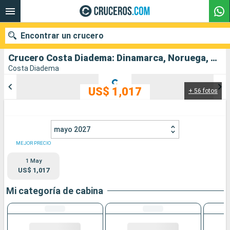
Encontrar un crucero
Crucero Costa Diadema: Dinamarca, Noruega, Alemania salida desde Copenhague
Costa Diadema
US$ 1,017
+ 56 fotos
Nuestros destinos
Fecha de salida
mayo 2027
Puertos
Compañías
MEJOR PRECIO
1 May
Buscar
US$ 1,017
Mi categoría de cabina