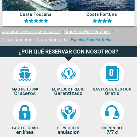
Costa Toscana
Costa Fortuna
Cruceros www.crucero.com.ar
Cruceros Mediterráneo
Costa Cruceros
Costa Smeralda
España, Francia, Italia
¿POR QUÉ RESERVAR CON NOSOTROS?
MAS DE 10 000
EL MEJOR PRECIO
GASTOS DE GESTION
Cruceros
Garantizado
Gratis
PAGO SEGURO
SERVICIO DE
DISPONIBLE
en línea
anulacion
7/7 d