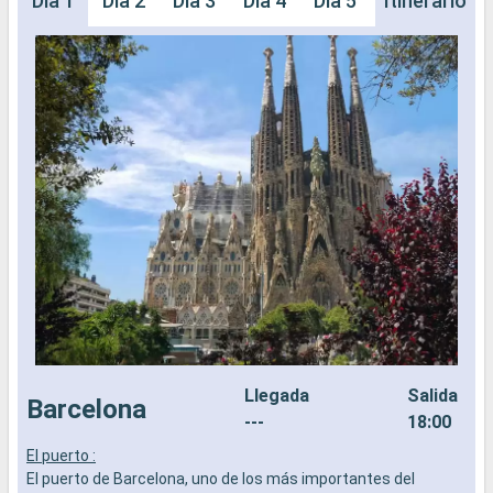
Día 1
Día 2
Día 3
Día 4
Día 5
Itinerario
Llegada
Salida
Barcelona
---
18:00
El puerto :
E
El puerto de Barcelona, uno de los más importantes del
E