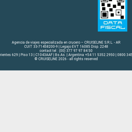
Agencia de viajes especializada en crucero – CRUISELINE S.R.L. - AR
CUIT 33-71458200-9 | Legajo EVT 16085 Disp. 2248
contact tel : (00) 377 97 97 84 50
rrientes 629 | Piso 13 | C1043AAF | Bs.As. | Argentina +54 11 5352.2950 | 0800.345
© CRUISELINE 2026 - all rights reserved