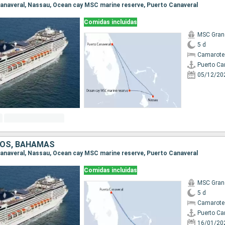
 Canaveral, Nassau, Ocean cay MSC marine reserve, Puerto Canaveral
Comidas incluidas
MSC Gran
5 d
Camarote
Puerto Ca
05/12/20
DOS, BAHAMAS
 Canaveral, Nassau, Ocean cay MSC marine reserve, Puerto Canaveral
Comidas incluidas
MSC Gran
5 d
Camarote
Puerto Ca
16/01/20