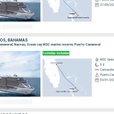
27/09/20
DOS, BAHAMAS
 Canaveral, Nassau, Ocean cay MSC marine reserve, Puerto Canaveral
Comidas incluidas
MSC Seas
5 d
Camarote
Puerto Ca
03/01/20