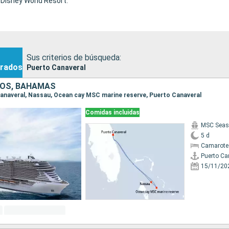
Disney World Resort.
Sus criterios de búsqueda:
rados
Puerto Canaveral
DOS, BAHAMAS
 Canaveral, Nassau, Ocean cay MSC marine reserve, Puerto Canaveral
Comidas incluidas
MSC Seas
5 d
Camarote
Puerto Ca
15/11/20