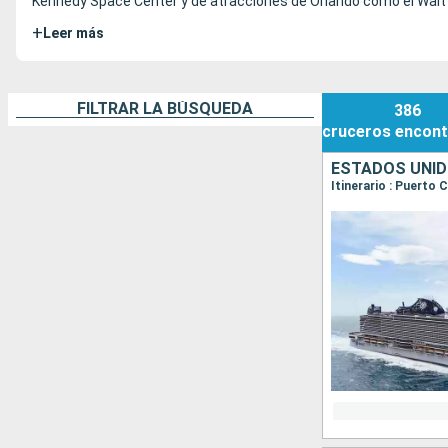
Kennedy Space Center y de atracciones de Orlando como el Walt 
+
Leer más
FILTRAR LA BÚSQUEDA
386
cruceros
encont
ESTADOS UNI
Itinerario : Puerto