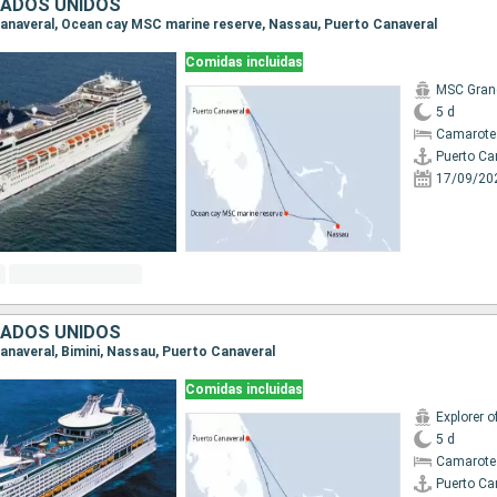
TADOS UNIDOS
 Canaveral, Ocean cay MSC marine reserve, Nassau, Puerto Canaveral
Comidas incluidas
MSC Gran
5 d
Camarote
Puerto Ca
17/09/20
TADOS UNIDOS
Canaveral, Bimini, Nassau, Puerto Canaveral
Comidas incluidas
Explorer o
5 d
Camarote
Puerto Ca