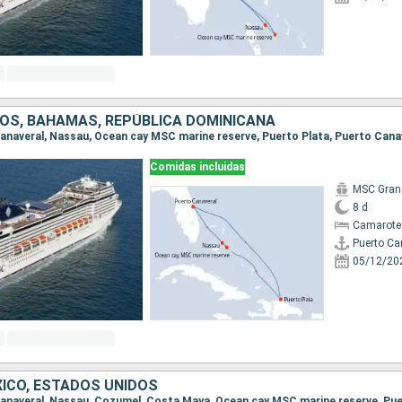
OS, BAHAMAS, REPÚBLICA DOMINICANA
 Canaveral, Nassau, Ocean cay MSC marine reserve, Puerto Plata, Puerto Cana
Comidas incluidas
MSC Gran
8 d
Camarote
Puerto Ca
05/12/20
ICO, ESTADOS UNIDOS
 Canaveral, Nassau, Cozumel, Costa Maya, Ocean cay MSC marine reserve, Pu