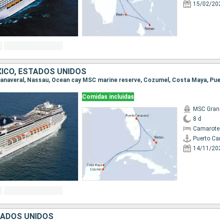
15/02/20
ICO, ESTADOS UNIDOS
 Canaveral, Nassau, Ocean cay MSC marine reserve, Cozumel, Costa Maya, Pu
Comidas incluidas
MSC Gran
8 d
Camarote
Puerto Ca
14/11/20
TADOS UNIDOS