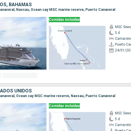
DOS, BAHAMAS
 Canaveral, Nassau, Ocean cay MSC marine reserve, Puerto Canaveral
Comidas incluidas
MSC Seas
5 d
Camarote
Puerto Ca
24/01/20
TADOS UNIDOS
 Canaveral, Ocean cay MSC marine reserve, Nassau, Puerto Canaveral
Comidas incluidas
MSC Seas
5 d
Camarote
Puerto Ca