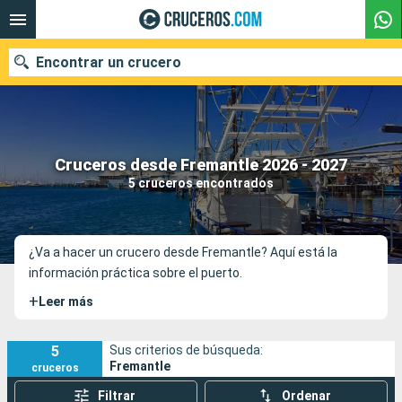
Encontrar un crucero
Nuestros destinos
Cruceros desde Fremantle 2026 - 2027
5 cruceros encontrados
Fecha de salida
Puertos
Compañías
¿Va a hacer un crucero desde Fremantle? Aquí está la
información práctica sobre el puerto.
Buscar
+
Leer más
5
Sus criterios de búsqueda:
Fremantle
cruceros
Filtrar
Ordenar