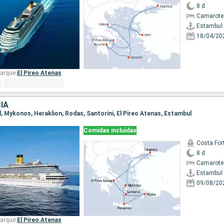
8 d
Camarote
Estambul
18/04/20
arque:
El Pireo Atenas
IA
l, Mykonos, Heraklion, Rodas, Santoríni, El Pireo Atenas, Estambul
Comidas incluidas
Costa For
8 d
Camarote
Estambul
09/08/20
arque:
El Pireo Atenas