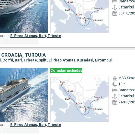
Camarote
Estambul
06/10/20
arque:
El Pireo Atenas,
Bari,
Trieste
A, CROACIA, TURQUÍA
l, Corfú, Bari, Trieste, Split, El Pireo Atenas, Kusadasi, Estambul
Comidas incluidas
MSC Seav
10 d
Camarote
Estambul
24/03/20
arque:
El Pireo Atenas,
Bari,
Trieste