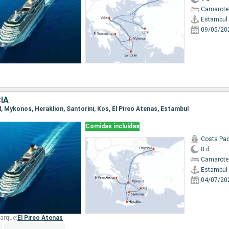
Camarote
Estambul
09/05/20
IA
l, Mykonos, Heraklion, Santoríni, Kos, El Pireo Atenas, Estambul
Comidas incluidas
Costa Pac
8 d
Camarote
Estambul
04/07/20
arque:
El Pireo Atenas