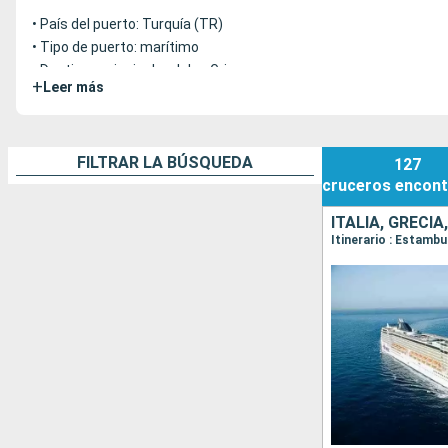
• País del puerto: Turquía (TR)
• Tipo de puerto: marítimo
• Destinos principales: Islas Griegas
+
Leer más
• Terminal de salida: F12
FILTRAR LA BÚSQUEDA
127
cruceros
encont
ITALIA, GRECIA
Itinerario : Estambu