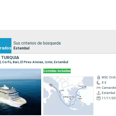
Sus criterios de búsqueda:
rados
Estambul
, TURQUÍA
l, Corfú, Bari, El Pireo Atenas, Izmir, Estambul
Comidas incluidas
MSC Orch
8 d
Camarote
Estambul
11/11/20