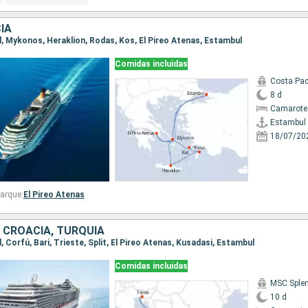
IA
ul, Mykonos, Heraklion, Rodas, Kos, El Pireo Atenas, Estambul
Comidas incluidas
Costa Pac
8 d
Camarote
Estambul
18/07/20
arque:
El Pireo Atenas
A, CROACIA, TURQUÍA
l, Corfú, Bari, Trieste, Split, El Pireo Atenas, Kusadasi, Estambul
Comidas incluidas
MSC Sple
10 d