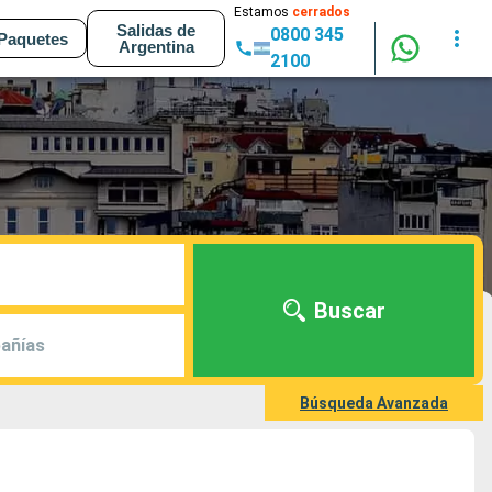
Estamos
cerrados
Salidas de
0800 345
Paquetes
Argentina
2100
Buscar
añías
Búsqueda Avanzada