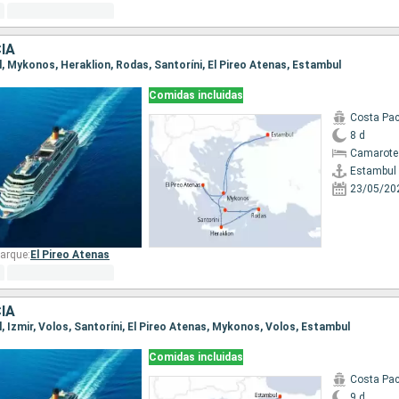
IA
l, Mykonos, Heraklion, Rodas, Santoríni, El Pireo Atenas, Estambul
Comidas incluidas
Costa Pac
8 d
Camarote
Estambul
23/05/20
arque:
El Pireo Atenas
IA
l, Izmir, Volos, Santoríni, El Pireo Atenas, Mykonos, Volos, Estambul
Comidas incluidas
Costa Pac
9 d