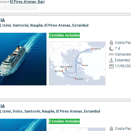
arque:
El Pireo Atenas,
Bari
IA
l, Izmir, Santoríni, Nauplie, El Pireo Atenas, Estambul
Comidas incluidas
Costa Pac
7 d
Camarote
Estambul
17/05/20
IA
l, Izmir, Volos, Santoríni, Nauplie, El Pireo Atenas, Estambul
Comidas incluidas
Costa Pac