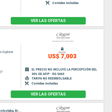
Comidas incluidas
VER LAS OFERTAS
s Explorer
desde
US$ 7,003
EL PRECIO NO INCLUYE LA PERCEPCIÓN DEL
27
30% DE AFIP - RG 5463
TARIFA NO REEMBOLSABLE
Comidas incluidas
VER LAS OFERTAS
Itinerario : Darwin, Thursday Island, Cooktown, Cairns, Townsville, Airlie Beach, Kingfisher Bay, Mooloolaba, Brisbane, Sidney