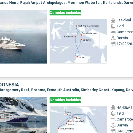
, Banda Neira, Rajah Ampat Archipelagos, Mommon Waterfall, Kei Islands, Darw
Comidas incluidas
Le Soleal
12 d
Camarote
Darwin
17/09/20
NDONESIA
, Montgomery Reef, Broome, Exmouth Australia, Kimberley Coast, Kupang, Dar
Comidas incluidas
HANSEATIC
19 d
Camarote 
Darwin
04/05/20