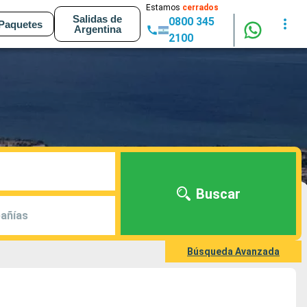
Estamos
cerrados
Salidas de
0800 345
Paquetes
Argentina
2100
Buscar
añías
Búsqueda Avanzada