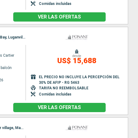
Comidas incluidas
VER LAS OFERTAS
Itinerario : Darwin, Thursday island, , Alotau, kiriwina Island, Honiara (Islas Salomon), Champagne Bay, Luganville, Port Vila, Mystery Island, Lautoka
s Cartier
desde
US$ 15,688
 balcón
EL PRECIO NO INCLUYE LA PERCEPCIÓN DEL
26
30% DE AFIP - RG 5463
TARIFA NO REEMBOLSABLE
Comidas incluidas
VER LAS OFERTAS
Itinerario : Darwin, Kei Islands, Triton Bay, Mommon Waterfall, Cenderawasih Bay, Jayapura, kopar village, Madang, Tami Island, , Alotau, Cairns