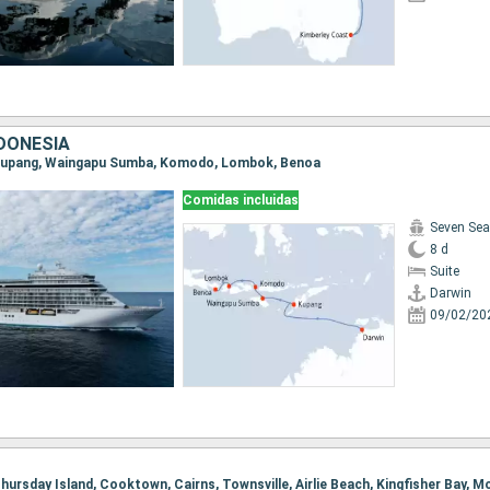
NDONESIA
n, Kupang, Waingapu Sumba, Komodo, Lombok, Benoa
Comidas incluidas
Seven Sea
8 d
Suite
Darwin
09/02/20