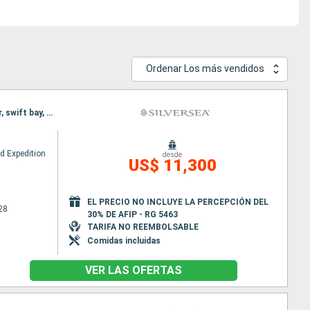
Ordenar Los más vendidos
Itinerario : Darwin, Wyndham, Vansittart Bay, Ashmore Reef, Buccaneer archipelagos, Hunter river, swift bay, King george river
ud Expedition
desde
US$ 11,300
EL PRECIO NO INCLUYE LA PERCEPCIÓN DEL
28
30% DE AFIP - RG 5463
TARIFA NO REEMBOLSABLE
Comidas incluidas
VER LAS OFERTAS