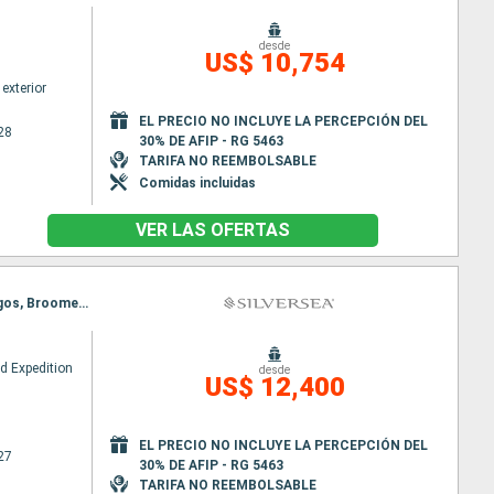
desde
US$ 10,754
exterior
EL PRECIO NO INCLUYE LA PERCEPCIÓN DEL
28
30% DE AFIP - RG 5463
TARIFA NO REEMBOLSABLE
Comidas incluidas
VER LAS OFERTAS
Itinerario : Darwin, Ashmore Reef, Wyndham, fr, Vansittart Bay, Hunter river, Buccaneer archipelagos, Broome, Darwin, Ashmore Reef, Wyndham, fr, Vansittart Bay, Hunter river, Buccaneer archipelagos, Broome
ud Expedition
desde
US$ 12,400
EL PRECIO NO INCLUYE LA PERCEPCIÓN DEL
27
30% DE AFIP - RG 5463
TARIFA NO REEMBOLSABLE