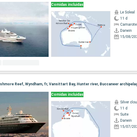
Comidas incluidas
Le Soleal
11 d
Camarote 
Darwin
15/08/20
Comidas incluidas
Silver clo
11 d
Suite
Darwin
15/07/20