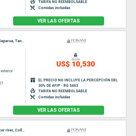
TARIFA NO REEMBOLSABLE
Comidas incluidas
VER LAS OFERTAS
Itinerario : Darwin, Kei Islands, Triton Bay, Mommon Waterfall, Banda Neira, Pulau Molana, Pulau Saparua, Tangkoko National Park, Limasawa island, Cuatro Islands, Cresta de Gallo Island, Manila
desde
US$ 10,530
exterior
EL PRECIO NO INCLUYE LA PERCEPCIÓN DEL
27
30% DE AFIP - RG 5463
TARIFA NO REEMBOLSABLE
Comidas incluidas
VER LAS OFERTAS
Itinerario : Darwin, King george river, Vansittart Bay, Ashmore Reef, Careening Bay, Malekula, Hunter river, Collier Bay, fr, Broome