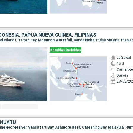
DONESIA, PAPÚA NUEVA GUINEA, FILIPINAS
Comidas incluidas
Le Soleal
15 d
Camarote 
Darwin
28/08/20
ANUATU