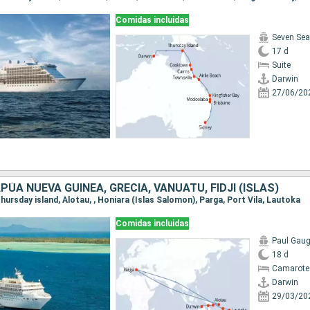
Comidas incluidas
Seven Sea
17 d
Suite
Darwin
27/06/20
PÚA NUEVA GUINEA, GRECIA, VANUATU, FIDJI (ISLAS)
 Thursday island, Alotau, , Honiara (Islas Salomon), Parga, Port Vila, Lautoka
Comidas incluidas
Paul Gaug
18 d
Camarote 
Darwin
29/03/20