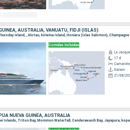
UINEA, AUSTRALIA, VANUATU, FIDJI (ISLAS)
Comidas incluidas
Le Jacque
17 d
Camarote
Darwin
21/08/20
PÚA NUEVA GUINEA, AUSTRALIA