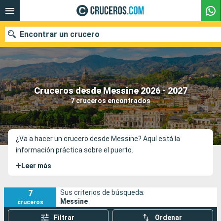
Encontrar un crucero
Nuestros destinos
Cruceros desde Messine 2026 - 2027
7 cruceros encontrados
Fecha de salida
Puertos
Compañías
¿Va a hacer un crucero desde Messine? Aquí está la
información práctica sobre el puerto.
Buscar
+
Leer más
7
Sus criterios de búsqueda:
Messine
cruceros
Filtrar
Ordenar