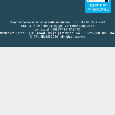
Agencia de viajes especializada en crucero – CRUISELINE S.R.L. - AR
CUIT 33-71458200-9 | Legajo EVT 16085 Disp. 2248
contact tel : (00) 377 97 97 84 50
rrientes 629 | Piso 13 | C1043AAF | Bs.As. | Argentina +54 11 5352.2950 | 0800.345
© CRUISELINE 2026 - all rights reserved