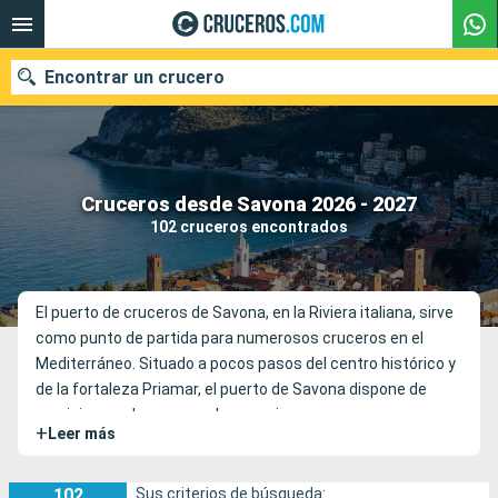
Encontrar un crucero
Nuestros destinos
Cruceros desde Savona 2026 - 2027
102 cruceros encontrados
Fecha de salida
Puertos
Compañías
El puerto de cruceros de Savona, en la Riviera italiana, sirve
como punto de partida para numerosos cruceros en el
Buscar
Mediterráneo. Situado a pocos pasos del centro histórico y
de la fortaleza Priamar, el puerto de Savona dispone de
servicios modernos para los pasajeros.
+
Leer más
102
Sus criterios de búsqueda: