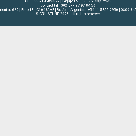
CUIT 33-71458200-9 | Legajo EVT 16085 Disp. 2248
contact tel : (00) 377 97 97 84 50
rrientes 629 | Piso 13 | C1043AAF | Bs.As. | Argentina +54 11 5352.2950 | 0800.345
© CRUISELINE 2026 - all rights reserved