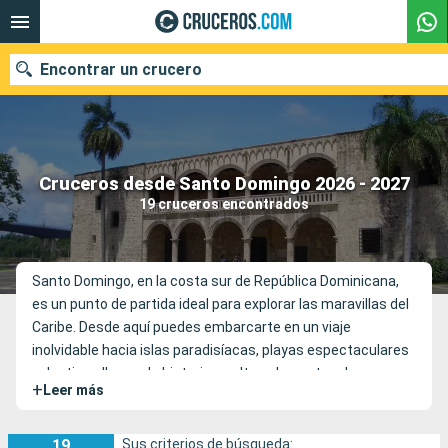
Encontrar un crucero
Nuestros destinos
Cruceros desde Santo Domingo 2026 - 2027
19 cruceros encontrados
Fecha de salida
Puertos
Compañías
Santo Domingo, en la costa sur de República Dominicana,
es un punto de partida ideal para explorar las maravillas del
Buscar
Caribe. Desde aquí puedes embarcarte en un viaje
inolvidable hacia islas paradisíacas, playas espectaculares
y destinos llenos de historia y cultura. Las rutas de
+
Leer más
cruceros que parten de la capital dominicana suelen incluir
lugares fascinantes como Cartagena en Colombia, Ocho
Ríos en Jamaica o incluso el cruce del emblemático Canal
19
Sus criterios de búsqueda: