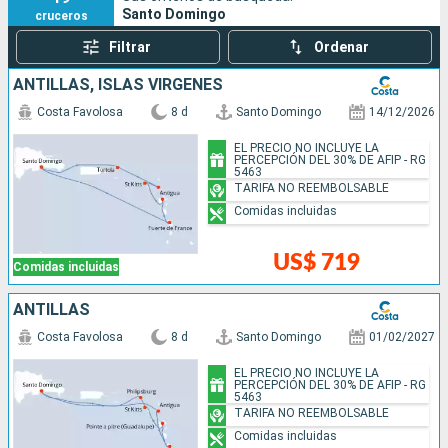
Santo Domingo
cruceros
de Panamá. Antes de zarpar, aprovecha para explorar la
cautivadora ciudad de Santo Domingo. Su centro histórico,
Filtrar
Ordenar
conocido como la Zona Colonial, es Patrimonio de la
ANTILLAS, ISLAS VÍRGENES
Humanidad por la UNESCO y alberga la Catedral Primada de
América, la más antigua del continente, además del Alcázar
Costa Favolosa
8 d
Santo Domingo
14/12/2026
de Colón, hogar del hijo de Cristóbal Colón. Pasea por sus
EL PRECIO NO INCLUYE LA
calles empedradas, admira su arquitectura colonial y
PERCEPCIÓN DEL 30% DE AFIP - RG
5463
disfruta de sus cafés, tiendas locales y restaurantes llenos
TARIFA NO REEMBOLSABLE
de sabor caribeño.
Comidas incluidas
US$ 719
Comidas incluidas
ANTILLAS
Costa Favolosa
8 d
Santo Domingo
01/02/2027
EL PRECIO NO INCLUYE LA
PERCEPCIÓN DEL 30% DE AFIP - RG
5463
TARIFA NO REEMBOLSABLE
Comidas incluidas