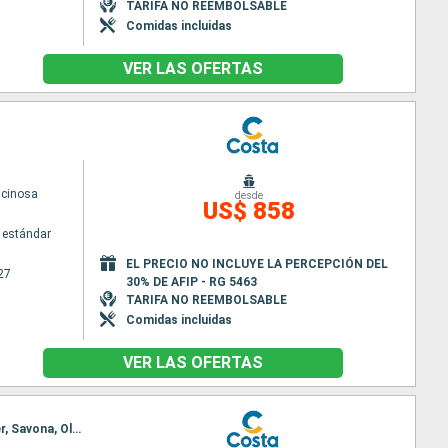
TARIFA NO REEMBOLSABLE
Comidas incluidas
VER LAS OFERTAS
scinosa
desde
US$ 858
 estándar
EL PRECIO NO INCLUYE LA PERCEPCIÓN DEL
27
30% DE AFIP - RG 5463
TARIFA NO REEMBOLSABLE
Comidas incluidas
VER LAS OFERTAS
Itinerario : La Spezia, Civitavecchia - Roma, Salerno, Messina (estrecho), Toulon LA seyne sur mer, Savona, Olbia