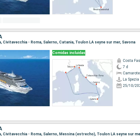
A
ia, Civitavecchia - Roma, Salerno, Catania, Toulon LA seyne sur mer, Savona
Comidas incluidas
Costa Fa
7 d
Camarote
La Spezia
25/10/20
A