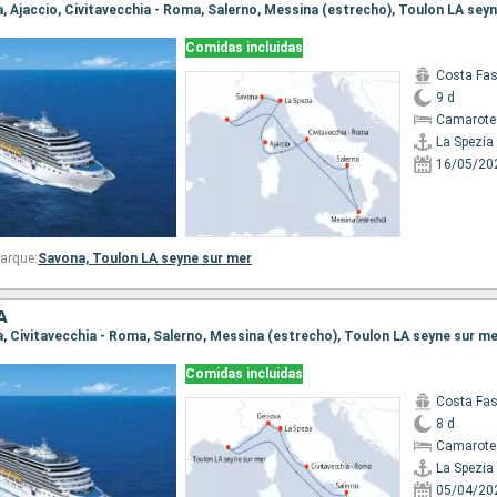
Comidas incluidas
Costa Fa
9 d
Camarote
La Spezia
16/05/20
arque:
Savona,
Toulon LA seyne sur mer
A
Comidas incluidas
Costa Fa
8 d
Camarote
La Spezia
05/04/20