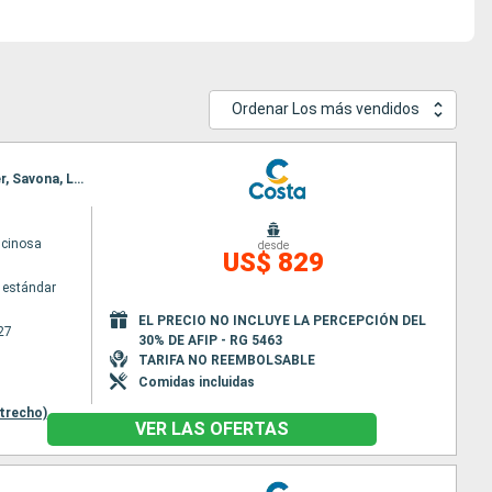
Ordenar Los más vendidos
Itinerario : La Spezia, Civitavecchia - Roma, Salerno, Messina (estrecho), Toulon LA seyne sur mer, Savona, La Spezia
scinosa
desde
US$ 829
 estándar
EL PRECIO NO INCLUYE LA PERCEPCIÓN DEL
27
30% DE AFIP - RG 5463
TARIFA NO REEMBOLSABLE
Comidas incluidas
trecho)
VER LAS OFERTAS