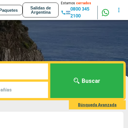
Estamos
cerrados
Salidas de
0800 345
Paquetes
Argentina
2100
Buscar
añías
Búsqueda Avanzada