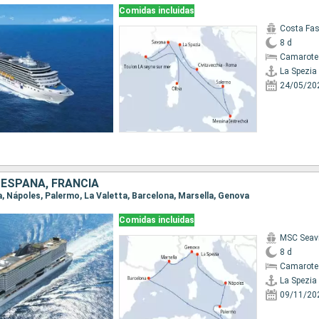
Comidas incluidas
Costa Fa
8 d
Camarote
La Spezia
24/05/20
, ESPAÑA, FRANCIA
ia, Nápoles, Palermo, La Valetta, Barcelona, Marsella, Genova
Comidas incluidas
MSC Seav
8 d
Camarote
La Spezia
09/11/20