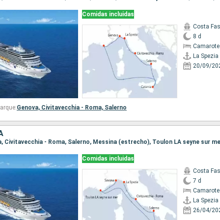
Comidas incluidas
Costa Fa
8 d
Camarote
La Spezia
20/09/20
arque:
Genova,
Civitavecchia - Roma,
Salerno
A
ia, Civitavecchia - Roma, Salerno, Messina (estrecho), Toulon LA seyne sur m
Comidas incluidas
Costa Fa
7 d
Camarote
La Spezia
26/04/20