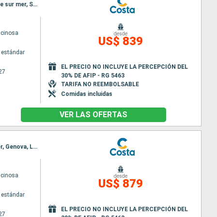
Itinerario : La Spezia, Ajaccio, Civitavecchia - Roma, Salerno, Messina (estrecho), Toulon LA seyne sur mer, Savona, La Spezia
scinosa
desde
US$ 839
 estándar
EL PRECIO NO INCLUYE LA PERCEPCIÓN DEL
27
30% DE AFIP - RG 5463
TARIFA NO REEMBOLSABLE
Comidas incluidas
VER LAS OFERTAS
Itinerario : La Spezia, Civitavecchia - Roma, Salerno, Messina (estrecho), Toulon LA seyne sur mer, Genova, La Spezia
scinosa
desde
US$ 879
 estándar
EL PRECIO NO INCLUYE LA PERCEPCIÓN DEL
27