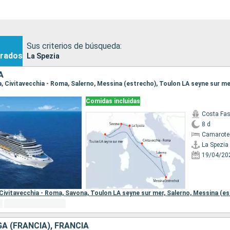
Sus criterios de búsqueda:
rados
La Spezia
A
Comidas incluidas
Costa Fa
8 d
Camarote
La Spezia
19/04/20
Civitavecchia - Roma,
Savona,
Toulon LA seyne sur mer,
Salerno,
Messina (es
GA (FRANCIA), FRANCIA