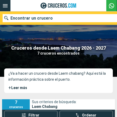
Encontrar un crucero
Nuestros destinos
Cruceros desde Laem Chabang 2026 - 2027
7 cruceros encontrados
Fecha de salida
Puertos
Compañías
¿Va a hacer un crucero desde Laem chabang? Aquí está la
información práctica sobre el puerto.
Buscar
+
Leer más
7
Sus criterios de búsqueda:
Laem Chabang
cruceros
Filtrar
Ordenar