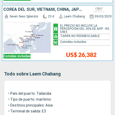
COREA DEL SUR, VIETNAM, CHINA, JAPÓN, TAILANDIA, TAIWÁN
Seven Seas Splendor
23 d
Laem Chabang
09/02/2029
EL PRECIO NO INCLUYE LA
PERCEPCIÓN DEL 30% DE AFIP - RG
5463
TARIFA NO REEMBOLSABLE
Comidas incluidas
US$ 26,382
Comidas incluidas
Todo sobre Laem Chabang
• País del puerto: Tailandia
• Tipo de puerto: marítimo
• Destinos principales: Asia
• Terminal de salida: E3