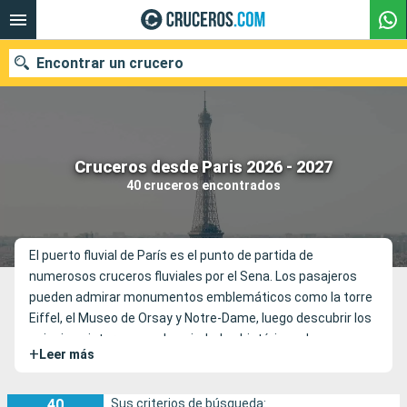
Encontrar un crucero
Nuestros destinos
Cruceros desde Paris 2026 - 2027
40 cruceros encontrados
Fecha de salida
Puertos
Compañías
El puerto fluvial de París es el punto de partida de
numerosos cruceros fluviales por el Sena. Los pasajeros
Buscar
pueden admirar monumentos emblemáticos como la torre
Eiffel, el Museo de Orsay y Notre-Dame, luego descubrir los
paisajes pintorescos y las ciudades históricas de
+
Leer más
Normandía, tales como Ruan y Honfleur.
40
Sus criterios de búsqueda: