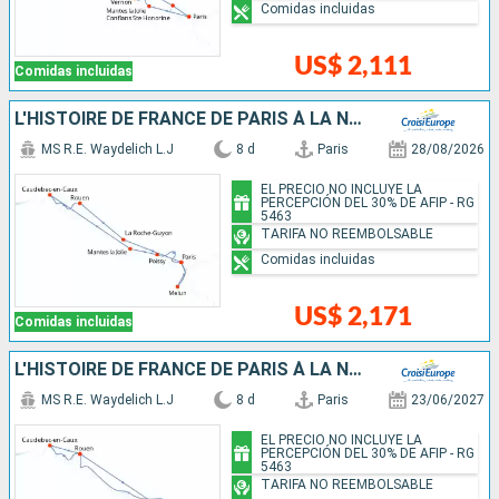
Comidas incluidas
US$ 2,111
Comidas incluidas
L'HISTOIRE DE FRANCE DE PARIS À LA NORMANDIE ENTRE PATRIMOINE, PAYSAGES ET NUANCE IMPRESSIONNISTE
MS R.E. Waydelich L.J
8 d
Paris
28/08/2026
EL PRECIO NO INCLUYE LA
PERCEPCIÓN DEL 30% DE AFIP - RG
5463
TARIFA NO REEMBOLSABLE
Comidas incluidas
US$ 2,171
Comidas incluidas
L'HISTOIRE DE FRANCE DE PARIS À LA NORMANDIE ET L'EXCEPTIONNEL RASSEMBLEMENT DE GRANDS VOILIERS DE L'ARMADA DE ROUEN
MS R.E. Waydelich L.J
8 d
Paris
23/06/2027
EL PRECIO NO INCLUYE LA
PERCEPCIÓN DEL 30% DE AFIP - RG
5463
TARIFA NO REEMBOLSABLE