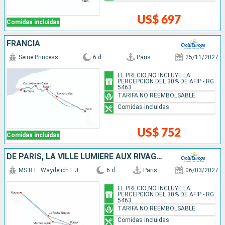
US$ 697
Comidas incluidas
FRANCIA
Seine Princess
6 d
Paris
25/11/2027
EL PRECIO NO INCLUYE LA
PERCEPCIÓN DEL 30% DE AFIP - RG
5463
TARIFA NO REEMBOLSABLE
Comidas incluidas
US$ 752
Comidas incluidas
DE PARIS, LA VILLE LUMIÈRE AUX RIVAGES DE LA NORMANDIE, UNE CROISIÈRE FESTIVE ET GOURMANDE SUR LA SEINE À BORD D'UN BATEAU À ROUE À AUBES
MS R.E. Waydelich L.J
6 d
Paris
06/03/2027
EL PRECIO NO INCLUYE LA
PERCEPCIÓN DEL 30% DE AFIP - RG
5463
TARIFA NO REEMBOLSABLE
Comidas incluidas