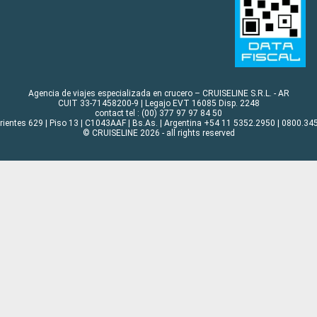
Agencia de viajes especializada en crucero – CRUISELINE S.R.L. - AR
CUIT 33-71458200-9 | Legajo EVT 16085 Disp. 2248
contact tel : (00) 377 97 97 84 50
rrientes 629 | Piso 13 | C1043AAF | Bs.As. | Argentina +54 11 5352.2950 | 0800.345
© CRUISELINE 2026 - all rights reserved