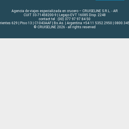
Agencia de viajes especializada en crucero – CRUISELINE S.R.L. - AR
CUIT 33-71458200-9 | Legajo EVT 16085 Disp. 2248
contact tel : (00) 377 97 97 84 50
rrientes 629 | Piso 13 | C1043AAF | Bs.As. | Argentina +54 11 5352.2950 | 0800.345
© CRUISELINE 2026 - all rights reserved