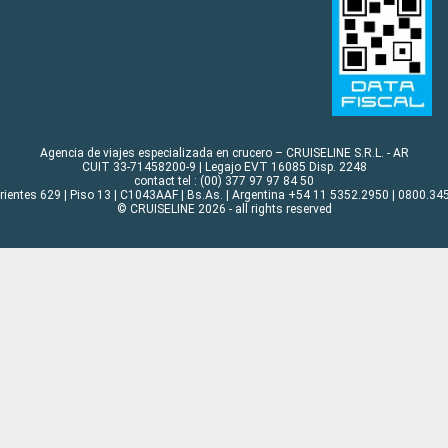
Agencia de viajes especializada en crucero – CRUISELINE S.R.L. - AR
CUIT 33-71458200-9 | Legajo EVT 16085 Disp. 2248
contact tel : (00) 377 97 97 84 50
rrientes 629 | Piso 13 | C1043AAF | Bs.As. | Argentina +54 11 5352.2950 | 0800.345
© CRUISELINE 2026 - all rights reserved