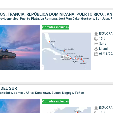
Comidas incluidas
EXPLORA I
15 d
Suite
Miami
08/11/20
 DEL SUR
 Hakodate, aomori, Akita, Kanazawa, Busan, Nagoya, Tokyo
Comidas incluidas
EXPLORA I
11 d