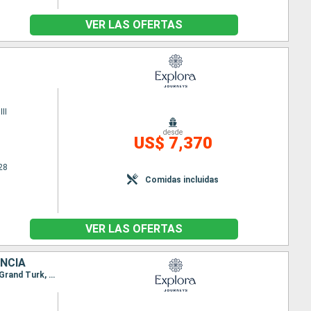
VER LAS OFERTAS
II
desde
US$ 7,370
28
Comidas incluidas
VER LAS OFERTAS
ANCIA
Itinerario : Miami, Saint John's, Terre de Haut, Charlotte Amalie, San Juan, Philipsburg, Gustavia, Grand Turk, Miami