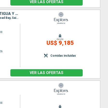
VER LAS OFERTAS
ESTADOS UNIDOS, FRANCIA, REPÚBLICA DOMINICANA, PUERTO RICO, , ANTIGUA Y BARBUDA
Itinerario : Miami, Providenciales, Puerto Plata, La Romana, Jost Van Dyke, Gustavia, San Juan, Road Bay, Saint John's, FREDERIKSTED VI, Isla Catalina, Puerto Plata, Miami
II
desde
US$ 9,185
26
Comidas incluidas
VER LAS OFERTAS
II