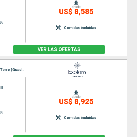
desde
US$ 8,585
26
Comidas incluidas
VER LAS OFERTAS
Itinerario : Miami, Saint John's, Terre de Haut, Gustavia, San Juan, Road Bay, Saint John's, Basse-Terre (Guadalupe), Grand Turk, Miami
II
desde
US$ 8,925
26
Comidas incluidas