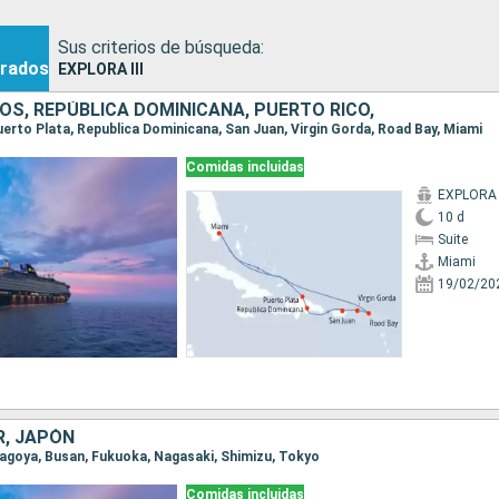
Sus criterios de búsqueda:
rados
EXPLORA III
OS, REPÚBLICA DOMINICANA, PUERTO RICO,
Puerto Plata, Republica Dominicana, San Juan, Virgin Gorda, Road Bay, Miami
Comidas incluidas
EXPLORA I
10 d
Suite
Miami
19/02/20
R, JAPÓN
 Nagoya, Busan, Fukuoka, Nagasaki, Shimizu, Tokyo
Comidas incluidas