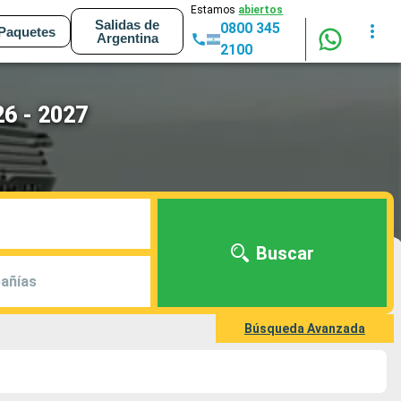
Estamos
abiertos
Salidas de
0800 345
Paquetes
Argentina
2100
26 - 2027
Buscar
añías
Búsqueda Avanzada