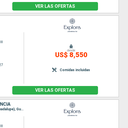
VER LAS OFERTAS
II
desde
US$ 8,550
27
Comidas incluidas
VER LAS OFERTAS
ANCIA
Itinerario : Miami, Saint John's, Terre de Haut, Philipsburg, San Juan, Road Town, Basse-Terre (Guadalupe), Gustavia, Grand Turk, Miami
II