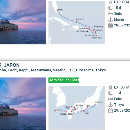
EXPLORA I
15 d
Suite
Miami
28/02/20
R, JAPÓN
 Toba, Kochi, Beppu, Matsuyama, Sasebo, Jeju, Hiroshima, Tokyo
Comidas incluidas
EXPLORA I
11 d
Suite
Tokyo
29/03/20