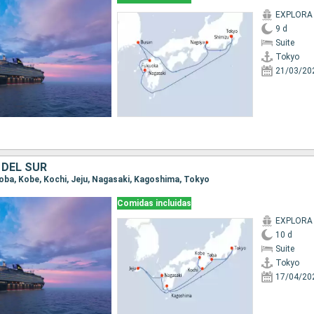
EXPLORA I
9 d
Suite
Tokyo
21/03/20
 DEL SUR
 Toba, Kobe, Kochi, Jeju, Nagasaki, Kagoshima, Tokyo
Comidas incluidas
EXPLORA I
10 d
Suite
Tokyo
17/04/20