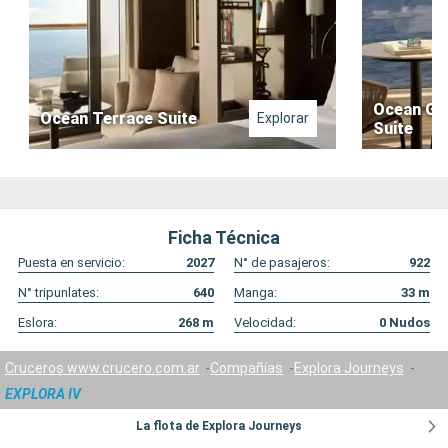
Ocean Gr
Ocean Terrace Suite
Explorar
Suite
Ficha Técnica
Puesta en servicio:
2027
N° de pasajeros:
922
N° tripunlates:
640
Manga:
33
m
Eslora:
268
m
Velocidad:
0
Nudos
Cruceros www.crucero.com.ar
Compañías
Explora Journeys
EXPLORA IV
La flota de Explora Journeys