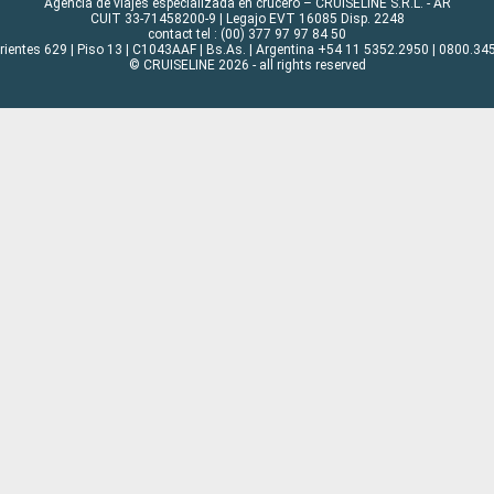
Agencia de viajes especializada en crucero – CRUISELINE S.R.L. - AR
CUIT 33-71458200-9 | Legajo EVT 16085 Disp. 2248
contact tel : (00) 377 97 97 84 50
rrientes 629 | Piso 13 | C1043AAF | Bs.As. | Argentina +54 11 5352.2950 | 0800.345
© CRUISELINE 2026 - all rights reserved