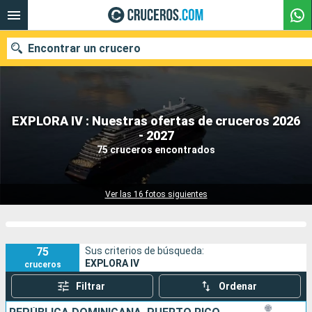
Encontrar un crucero
EXPLORA IV : Nuestras ofertas de cruceros 2026
Nuestros destinos
- 2027
75 cruceros encontrados
Fecha de salida
Puertos
Compañías
Ver las 16 fotos siguientes
Buscar
75
Sus criterios de búsqueda:
EXPLORA IV
cruceros
Filtrar
Ordenar