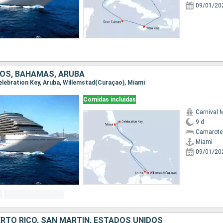
09/01/20
OS, BAHAMAS, ARUBA
Celebration Key, Aruba, Willemstad(Curaçao), Miami
Comidas incluidas
Carnival 
9 d
Camarote
Miami
09/01/20
RTO RICO, SAN MARTÍN, ESTADOS UNIDOS