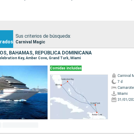
Sus criterios de búsqueda:
rados
Carnival Magic
OS, BAHAMAS, REPÚBLICA DOMINICANA
 Celebration Key, Amber Cove, Grand Turk, Miami
Comidas incluidas
Carnival 
7 d
Camarote
Miami
31/01/20