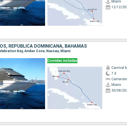
Miami
12/12/20
OS, REPÚBLICA DOMINICANA, BAHAMAS
 Celebration Key, Amber Cove, Nassau, Miami
Comidas incluidas
Carnival 
7 d
Camarote
Miami
30/08/20