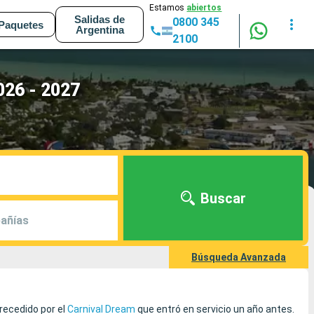
Estamos
abiertos
Salidas de
0800 345
Paquetes
Argentina
2100
026 - 2027
Buscar
añías
Búsqueda Avanzada
precedido por el
Carnival Dream
que entró en servicio un año antes.