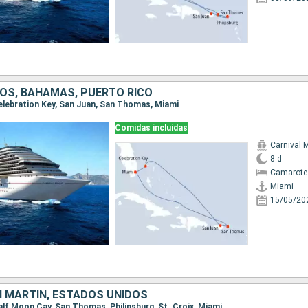
OS, BAHAMAS, PUERTO RICO
 Celebration Key, San Juan, San Thomas, Miami
Comidas incluidas
Carnival 
8 d
Camarote
Miami
15/05/20
 MARTÍN, ESTADOS UNIDOS
Half Moon Cay, San Thomas, Philipsburg, St. Croix, Miami