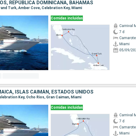
OS, REPÚBLICA DOMINICANA, BAHAMAS
 Grand Turk, Amber Cove, Celebration Key, Miami
Comidas incluidas
Carnival 
7 d
Camarote
Miami
05/09/20
AICA, ISLAS CAIMÁN, ESTADOS UNIDOS
Celebration Key, Ocho Rios, Gran Caiman, Miami
Comidas incluidas
Carnival 
7 d
Camarote
Miami