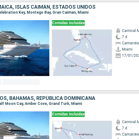
AICA, ISLAS CAIMÁN, ESTADOS UNIDOS
 Celebration Key, Montego Bay, Gran Caiman, Miami
Comidas incluidas
Carnival 
7 d
Camarote
Miami
17/01/20
OS, BAHAMAS, REPÚBLICA DOMINICANA
 Half Moon Cay, Amber Cove, Grand Turk, Miami
Comidas incluidas
Carnival 
7 d
Camarote