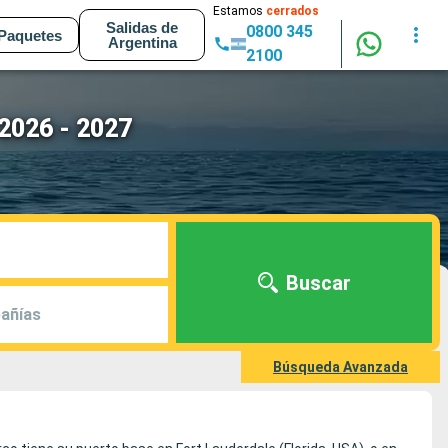
Estamos
cerrados
Salidas de
0800 345
Paquetes
Argentina
2100
 2026 - 2027
Buscar
añías
Búsqueda Avanzada