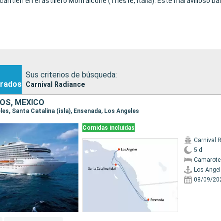
cantieri en el astillero Monfalcone (Trieste, Italia). Este maravilloso b
Sus criterios de búsqueda:
rados
Carnival Radiance
OS, MÉXICO
eles, Santa Catalina (isla), Ensenada, Los Angeles
Comidas incluidas
Carnival 
5 d
Camarote
Los Angel
08/09/20