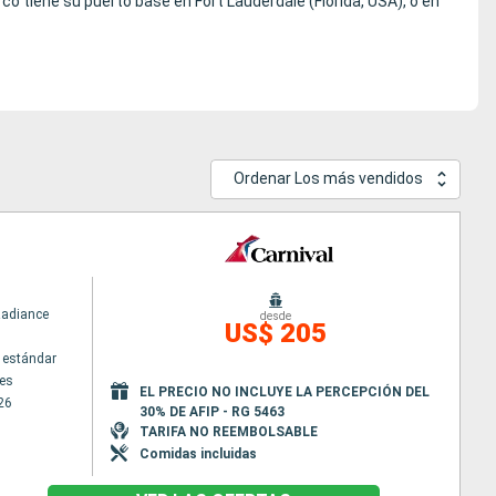
arco tiene su puerto base en Fort Lauderdale (Florida, USA), o en
Ordenar Los más vendidos
Radiance
desde
US$ 205
 estándar
es
EL PRECIO NO INCLUYE LA PERCEPCIÓN DEL
26
30% DE AFIP - RG 5463
TARIFA NO REEMBOLSABLE
Comidas incluidas