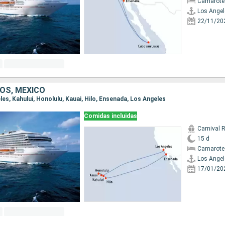
Camarote
Los Angel
22/11/20
OS, MÉXICO
eles, Kahului, Honolulu, Kauai, Hilo, Ensenada, Los Angeles
Comidas incluidas
Carnival 
15 d
Camarote
Los Angel
17/01/20