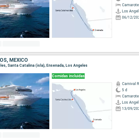
Camarote
Los Angel
06/12/20
OS, MÉXICO
eles, Santa Catalina (isla), Ensenada, Los Angeles
Comidas incluidas
Carnival 
5 d
Camarote
Los Angel
13/09/20