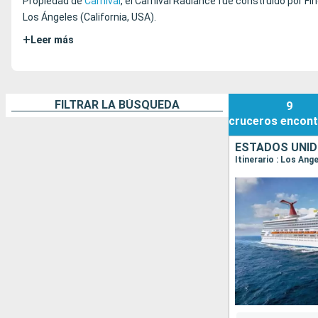
Propiedad de
Carnival
, el Carnival Radiance fue construido por Fin
Los Ángeles (California, USA).
+
Leer más
FILTRAR LA BÚSQUEDA
9
cruceros
encont
ESTADOS UNID
Itinerario : Los Ang