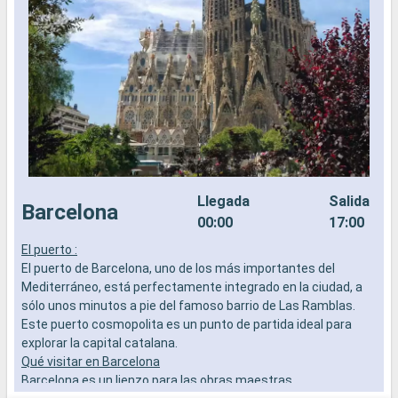
Llegada
Salida
Barcelona
00:00
17:00
El puerto :
E
El puerto de Barcelona, uno de los más importantes del
E
Mediterráneo, está perfectamente integrado en la ciudad, a
M
sólo unos minutos a pie del famoso barrio de Las Ramblas.
c
Este puerto cosmopolita es un punto de partida ideal para
p
explorar la capital catalana.
d
Qué visitar en Barcelona
d
Barcelona es un lienzo para las obras maestras