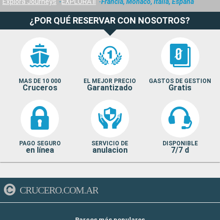
Explora Journeys
EXPLORA II
Francia, Monaco, Italia, España
¿POR QUÉ RESERVAR CON NOSOTROS?
MAS DE 10 000
EL MEJOR PRECIO
GASTOS DE GESTION
Cruceros
Garantizado
Gratis
PAGO SEGURO
SERVICIO DE
DISPONIBLE
en línea
anulacion
7/7 d
CRUCERO.COM.AR
Barcos más populares