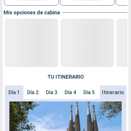
Mis opciones de cabina
TU ITINERARIO
Día 1
Día 2
Día 3
Día 4
Día 5
Día 6
Itinerario
Día 