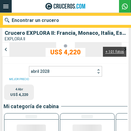
Encontrar un crucero
Crucero EXPLORA II: Francia, Monaco, Italia, España salida desde Barcelona
EXPLORA II
US$ 4,220
+ 101 fotos
Nuestros destinos
Fecha de salida
abril 2028
Puertos
Compañías
MEJOR PRECIO
4 Abr
Buscar
US$ 4,220
Mi categoría de cabina