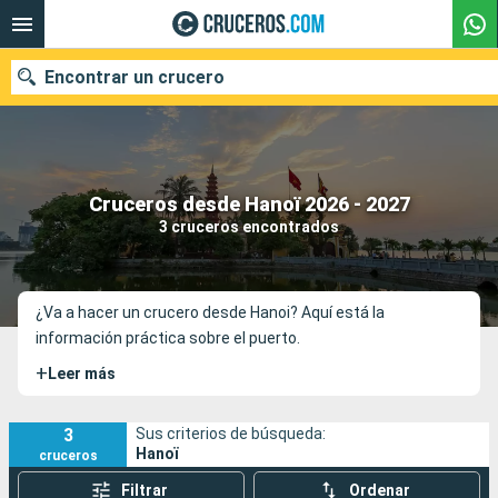
Encontrar un crucero
Nuestros destinos
Cruceros desde Hanoï 2026 - 2027
3 cruceros encontrados
Fecha de salida
Puertos
Compañías
¿Va a hacer un crucero desde Hanoi? Aquí está la
información práctica sobre el puerto.
Buscar
+
Leer más
3
Sus criterios de búsqueda:
Hanoï
cruceros
Filtrar
Ordenar