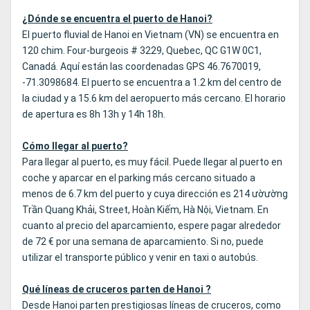
¿Dónde se encuentra el puerto de Hanoi?
El puerto fluvial de Hanoi en Vietnam (VN) se encuentra en
120 chim. Four-burgeois # 3229, Quebec, QC G1W 0C1,
Canadá. Aquí están las coordenadas GPS 46.7670019,
-71.3098684. El puerto se encuentra a 1.2 km del centro de
la ciudad y a 15.6 km del aeropuerto más cercano. El horario
de apertura es 8h 13h y 14h 18h.
Cómo llegar al puerto?
Para llegar al puerto, es muy fácil. Puede llegar al puerto en
coche y aparcar en el parking más cercano situado a
menos de 6.7 km del puerto y cuya dirección es 214 ườường
Trần Quang Khải, Street, Hoàn Kiếm, Hà Nội, Vietnam. En
cuanto al precio del aparcamiento, espere pagar alrededor
de 72 € por una semana de aparcamiento. Si no, puede
utilizar el transporte público y venir en taxi o autobús.
Qué líneas de cruceros parten de Hanoi ?
Desde Hanoi parten prestigiosas líneas de cruceros, como