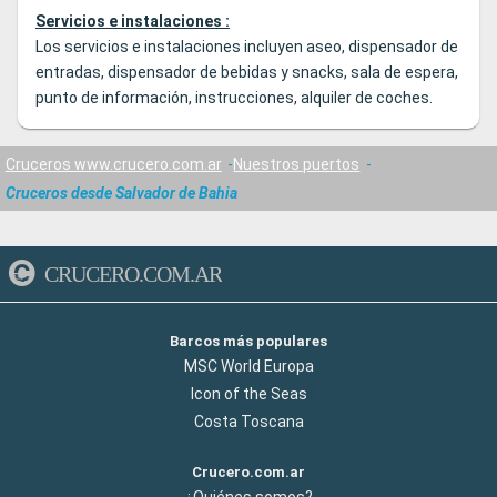
Servicios e instalaciones :
Los servicios e instalaciones incluyen aseo, dispensador de
entradas, dispensador de bebidas y snacks, sala de espera,
punto de información, instrucciones, alquiler de coches.
Cruceros www.crucero.com.ar
Nuestros puertos
Cruceros desde Salvador de Bahia
CRUCERO.COM.AR
Barcos más populares
MSC World Europa
Icon of the Seas
Costa Toscana
Crucero.com.ar