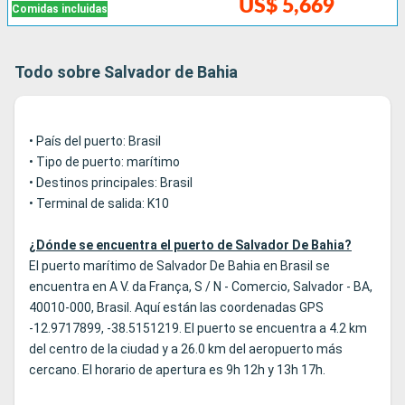
US$ 5,669
Comidas incluidas
Todo sobre Salvador de Bahia
• País del puerto: Brasil
• Tipo de puerto: marítimo
• Destinos principales: Brasil
• Terminal de salida: K10
¿Dónde se encuentra el puerto de Salvador De Bahia?
El puerto marítimo de Salvador De Bahia en Brasil se
encuentra en A V. da França, S / N - Comercio, Salvador - BA,
40010-000, Brasil. Aquí están las coordenadas GPS
-12.9717899, -38.5151219. El puerto se encuentra a 4.2 km
del centro de la ciudad y a 26.0 km del aeropuerto más
cercano. El horario de apertura es 9h 12h y 13h 17h.