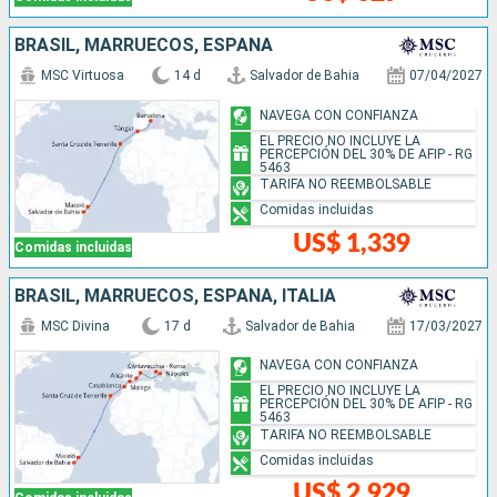
BRASIL, MARRUECOS, ESPAÑA
MSC Virtuosa
14 d
Salvador de Bahia
07/04/2027
NAVEGA CON CONFIANZA
EL PRECIO NO INCLUYE LA
PERCEPCIÓN DEL 30% DE AFIP - RG
5463
TARIFA NO REEMBOLSABLE
Comidas incluidas
US$ 1,339
Comidas incluidas
BRASIL, MARRUECOS, ESPAÑA, ITALIA
MSC Divina
17 d
Salvador de Bahia
17/03/2027
NAVEGA CON CONFIANZA
EL PRECIO NO INCLUYE LA
PERCEPCIÓN DEL 30% DE AFIP - RG
5463
TARIFA NO REEMBOLSABLE
Comidas incluidas
US$ 2,929