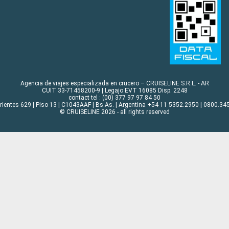
Agencia de viajes especializada en crucero – CRUISELINE S.R.L. - AR
CUIT 33-71458200-9 | Legajo EVT 16085 Disp. 2248
contact tel : (00) 377 97 97 84 50
rrientes 629 | Piso 13 | C1043AAF | Bs.As. | Argentina +54 11 5352.2950 | 0800.345
© CRUISELINE 2026 - all rights reserved