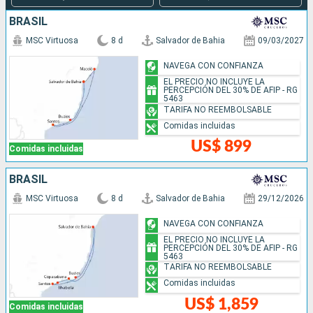
BRASIL
MSC Virtuosa
8 d
Salvador de Bahia
09/03/2027
NAVEGA CON CONFIANZA
EL PRECIO NO INCLUYE LA
PERCEPCIÓN DEL 30% DE AFIP - RG
5463
TARIFA NO REEMBOLSABLE
Comidas incluidas
US$ 899
Comidas incluidas
BRASIL
MSC Virtuosa
8 d
Salvador de Bahia
29/12/2026
NAVEGA CON CONFIANZA
EL PRECIO NO INCLUYE LA
PERCEPCIÓN DEL 30% DE AFIP - RG
5463
TARIFA NO REEMBOLSABLE
Comidas incluidas
US$ 1,859
Comidas incluidas