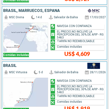
Comidas incluidas
BRASIL, MARRUECOS, ESPAÑA
MSC Divina
14 d
Salvador de Bahia
17/03/2027
NAVEGA CON CONFIANZA
EL PRECIO NO INCLUYE LA
PERCEPCIÓN DEL 30% DE AFIP - RG
5463
TARIFA NO REEMBOLSABLE
Comidas incluidas
US$ 4,609
Comidas incluidas
BRASIL
MSC Virtuosa
5 d
Salvador de Bahia
28/11/2026
NAVEGA CON CONFIANZA
EL PRECIO NO INCLUYE LA
PERCEPCIÓN DEL 30% DE AFIP - RG
5463
TARIFA NO REEMBOLSABLE
Comidas incluidas
US$ 1,919