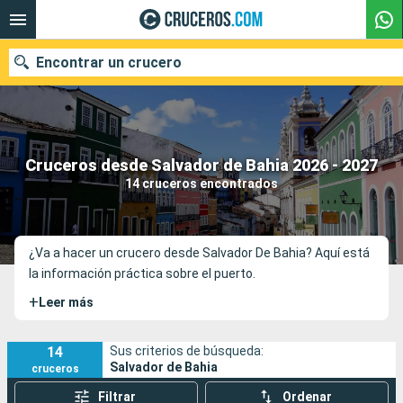
Encontrar un crucero
Nuestros destinos
Cruceros desde Salvador de Bahia 2026 - 2027
14 cruceros encontrados
Fecha de salida
Puertos
Compañías
¿Va a hacer un crucero desde Salvador De Bahia? Aquí está
la información práctica sobre el puerto.
Buscar
+
Leer más
14
Sus criterios de búsqueda:
Salvador de Bahia
cruceros
Filtrar
Ordenar