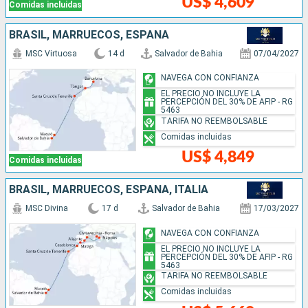
US$ 4,609
Comidas incluidas
BRASIL, MARRUECOS, ESPAÑA
MSC Virtuosa
14 d
Salvador de Bahia
07/04/2027
NAVEGA CON CONFIANZA
EL PRECIO NO INCLUYE LA
PERCEPCIÓN DEL 30% DE AFIP - RG
5463
TARIFA NO REEMBOLSABLE
Comidas incluidas
US$ 4,849
Comidas incluidas
BRASIL, MARRUECOS, ESPAÑA, ITALIA
MSC Divina
17 d
Salvador de Bahia
17/03/2027
NAVEGA CON CONFIANZA
EL PRECIO NO INCLUYE LA
PERCEPCIÓN DEL 30% DE AFIP - RG
5463
TARIFA NO REEMBOLSABLE
Comidas incluidas