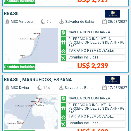
Comidas incluidas
BRASIL
MSC Virtuosa
5 d
Salvador de Bahia
30/03/2027
NAVEGA CON CONFIANZA
EL PRECIO NO INCLUYE LA
PERCEPCIÓN DEL 30% DE AFIP - RG
5463
TARIFA NO REEMBOLSABLE
Comidas incluidas
US$ 2,239
Comidas incluidas
BRASIL, MARRUECOS, ESPAÑA
MSC Divina
14 d
Salvador de Bahia
17/03/2027
NAVEGA CON CONFIANZA
EL PRECIO NO INCLUYE LA
PERCEPCIÓN DEL 30% DE AFIP - RG
5463
TARIFA NO REEMBOLSABLE
Comidas incluidas