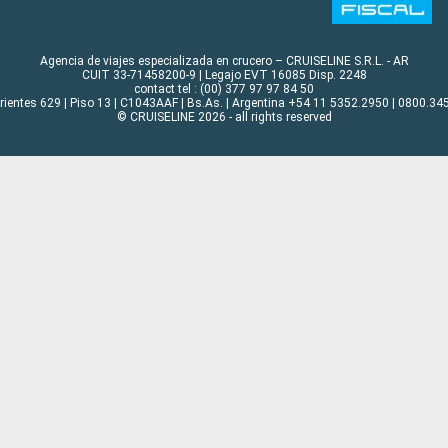
Agencia de viajes especializada en crucero – CRUISELINE S.R.L. - AR
CUIT 33-71458200-9 | Legajo EVT 16085 Disp. 2248
contact tel : (00) 377 97 97 84 50
rrientes 629 | Piso 13 | C1043AAF | Bs.As. | Argentina +54 11 5352.2950 | 0800.345
© CRUISELINE 2026 - all rights reserved