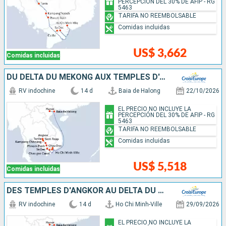
PERCEPCIÓN DEL 30% DE AFIP - RG
5463
TARIFA NO REEMBOLSABLE
Comidas incluidas
US$ 3,662
Comidas incluidas
DU DELTA DU MÉKONG AUX TEMPLES D'ANGKOR, HANOÏ ET LA BAIE D'ALONG (FORMULE PORT/PORT)
RV indochine
14 d
Baia de Halong
22/10/2026
EL PRECIO NO INCLUYE LA
PERCEPCIÓN DEL 30% DE AFIP - RG
5463
TARIFA NO REEMBOLSABLE
Comidas incluidas
US$ 5,518
Comidas incluidas
DES TEMPLES D'ANGKOR AU DELTA DU MÉKONG, HANOÏ ET LA BAIE D'ALONG (FORMULE PORT/PORT)
RV indochine
14 d
Ho Chi Minh-Ville
29/09/2026
EL PRECIO NO INCLUYE LA