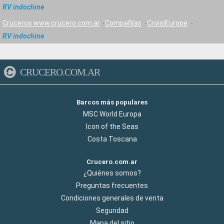
RV indochine
Cruceros www.crucero.com.ar
Compañías
CroisiEurope
RV indochine
CRUCERO.COM.AR
Barcos más populares
MSC World Europa
Icon of the Seas
Costa Toscana
Crucero.com.ar
¿Quiénes somos?
Preguntas frecuentes
Condiciones generales de venta
Seguridad
Mapa del sitio