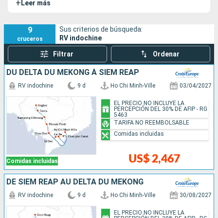
+
Leer más
maravillas del sudeste asiático.
9
Sus criterios de búsqueda:
RV indochine
cruceros
Filtrar
Ordenar
DU DELTA DU MÉKONG À SIEM REAP
RV indochine
9 d
Ho Chi Minh-Ville
03/04/2027
EL PRECIO NO INCLUYE LA
PERCEPCIÓN DEL 30% DE AFIP - RG
5463
TARIFA NO REEMBOLSABLE
Comidas incluidas
US$ 2,467
Comidas incluidas
DE SIEM REAP AU DELTA DU MÉKONG
RV indochine
9 d
Ho Chi Minh-Ville
30/08/2027
EL PRECIO NO INCLUYE LA