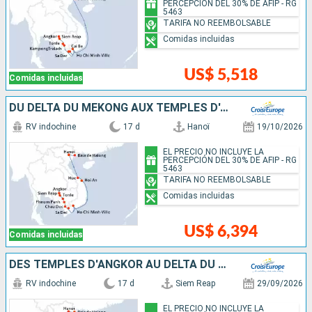
PERCEPCIÓN DEL 30% DE AFIP - RG
5463
TARIFA NO REEMBOLSABLE
Comidas incluidas
US$ 5,518
Comidas incluidas
DU DELTA DU MÉKONG AUX TEMPLES D'ANGKOR, LES VILLES IMPÉRIALES, HANOÏ ET LA BAIE D'ALONG (FORMULE PORT/PORT)
RV indochine
17 d
Hanoï
19/10/2026
EL PRECIO NO INCLUYE LA
PERCEPCIÓN DEL 30% DE AFIP - RG
5463
TARIFA NO REEMBOLSABLE
Comidas incluidas
US$ 6,394
Comidas incluidas
DES TEMPLES D'ANGKOR AU DELTA DU MÉKONG, LES VILLES IMPÉRIALES, HANOÏ ET LA BAIE D'ALONG
RV indochine
17 d
Siem Reap
29/09/2026
EL PRECIO NO INCLUYE LA