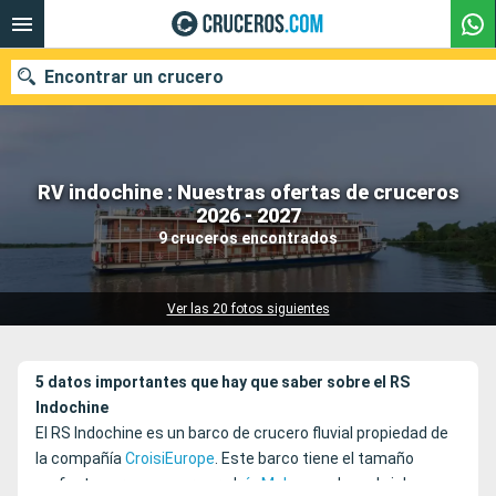
Encontrar un crucero
RV indochine : Nuestras ofertas de cruceros
Nuestros destinos
2026 - 2027
9 cruceros encontrados
Fecha de salida
Puertos
Compañías
Ver las 20 fotos siguientes
Buscar
5 datos importantes que hay que saber sobre el RS
Indochine
El RS Indochine es un barco de crucero fluvial propiedad de
la compañía
CroisiEurope
. Este barco tiene el tamaño
perfecto para navegar por el
río Mekong
y descubrir las