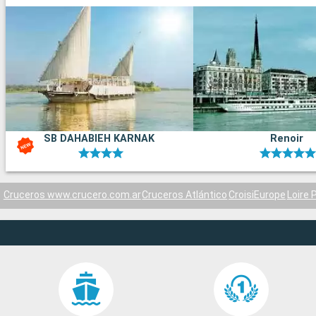
SB DAHABIEH KARNAK
Renoir
Cruceros www.crucero.com.ar
Cruceros Atlántico
CroisiEurope
Loire 