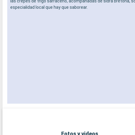
las crepes de trigo sarraceno, acompañadas de sidra bretona, s
especialidad local que hay que saborear.
Fotos y videos