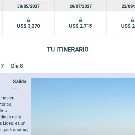
30/05/2027
29/07/2027
22/09/
US$ 3,270
US$ 2,715
US$ 2
TU ITINERARIO
 7
Día 8
Salida
---
 rico en
tórico,
lles
dines de la
s Lices, es un
la gastronomía,