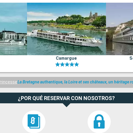
Camargue
S
Princesse
La Bretagne authentique, la Loire et ses châteaux, un héritage r
¿POR QUÉ RESERVAR CON NOSOTROS?