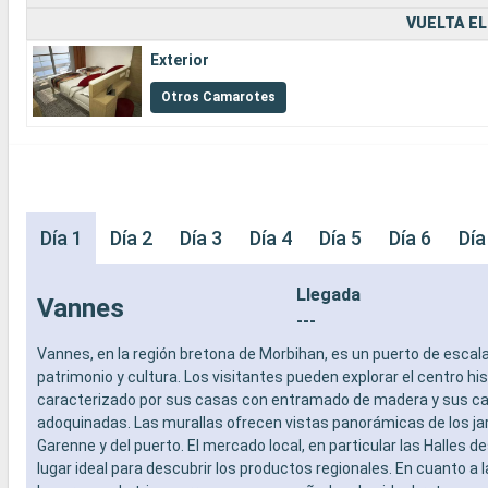
VUELTA EL
Exterior
Otros Camarotes
Día 1
Día 2
Día 3
Día 4
Día 5
Día 6
Día
Llegada
Vannes
---
Vannes, en la región bretona de Morbihan, es un puerto de escala
patrimonio y cultura. Los visitantes pueden explorar el centro his
caracterizado por sus casas con entramado de madera y sus ca
adoquinadas. Las murallas ofrecen vistas panorámicas de los jar
Garenne y del puerto. El mercado local, en particular las Halles de
lugar ideal para descubrir los productos regionales. En cuanto a 